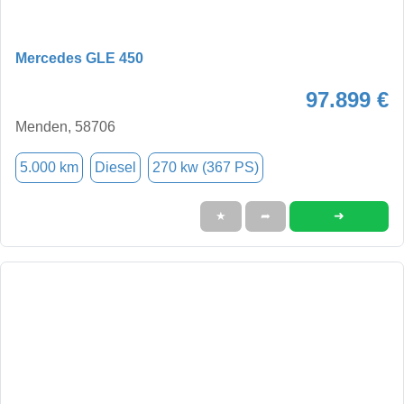
Mercedes GLE 450
97.899 €
Menden, 58706
5.000 km
Diesel
270 kw (367 PS)
➜
★
➦