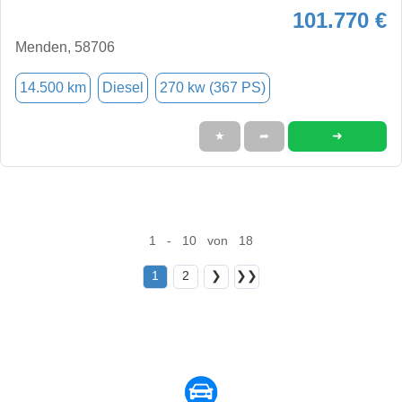
101.770 €
Menden, 58706
14.500 km
Diesel
270 kw (367 PS)
➜
★
➦
1 - 10 von 18
1
2
❯
❯❯