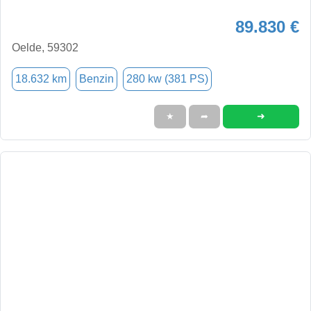
89.830 €
Oelde, 59302
18.632 km
Benzin
280 kw (381 PS)
➜
★
➦