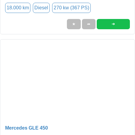
18.000 km
Diesel
270 kw (367 PS)
➜
★
➦
Mercedes GLE 450