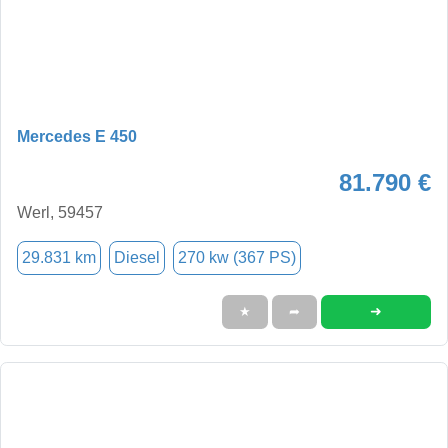
Mercedes E 450
81.790 €
Werl, 59457
29.831 km
Diesel
270 kw (367 PS)
➜
★
➦