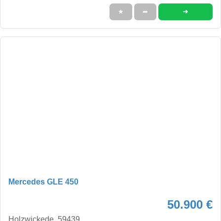
➜
★
➦
Mercedes GLE 450
50.900 €
Holzwickede, 59439