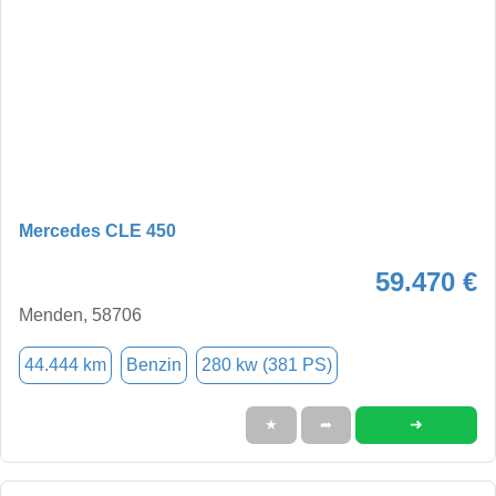
Mercedes CLE 450
59.470 €
Menden, 58706
44.444 km
Benzin
280 kw (381 PS)
➜
★
➦