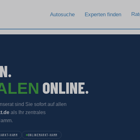
Rat
Autosuche
Experten finden
N.
ONLINE.
TALEN
serat sind Sie sofort auf allen
t.de
als Ihr zentrales
 Hamm.
MARKT-HAMM
ONLINEMARKT-HAMM