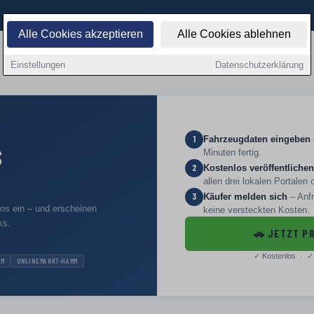
Alle Cookies akzeptieren
Alle Cookies ablehnen
Einstellungen
Datenschutzerklärung
Fahrzeugdaten eingeben
1
S
Minuten fertig.
Kostenlos veröffentlichen
2
allen drei lokalen Portalen 
Käufer melden sich
– Anfr
3
los ein – und erscheinen
keine versteckten Kosten.
ks.
🚗
JETZT PR
✓
Kostenlos · ✓
MM
ONLINEMARKT-HAMM