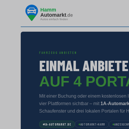
Hamm
Automarkt
.de
Autos einfach finden
FAHRZEUG ANBIETEN
EINMAL ANBIETE
AUF 4 POR
Mit einer Buchung oder einem kostenlosen In
vier Plattformen sichtbar – mit
1A-Automark
Schaufenster und drei lokalen Portalen für
1A-AUTOMARKT.DE
AUTOMARKT-HAMM
ANZEIGEN