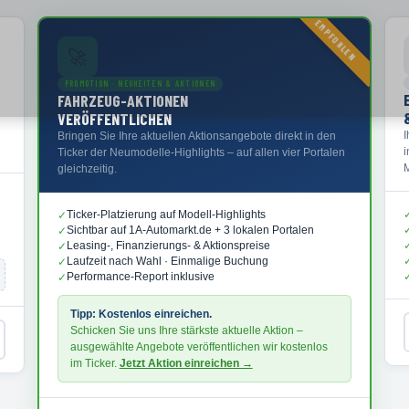
EMPFOHLEN
🚀
PROMOTION · NEUHEITEN & AKTIONEN
FAHRZEUG-AKTIONEN
VERÖFFENTLICHEN
Bringen Sie Ihre aktuellen Aktionsangebote direkt in den
Ticker der Neumodelle-Highlights – auf allen vier Portalen
M
gleichzeitig.
Ticker-Platzierung auf Modell-Highlights
✓
Sichtbar auf 1A-Automarkt.de + 3 lokalen Portalen
✓
Leasing-, Finanzierungs- & Aktionspreise
✓
Laufzeit nach Wahl · Einmalige Buchung
✓
Performance-Report inklusive
✓
Tipp: Kostenlos einreichen.
Schicken Sie uns Ihre stärkste aktuelle Aktion –
ausgewählte Angebote veröffentlichen wir kostenlos
im Ticker.
Jetzt Aktion einreichen →