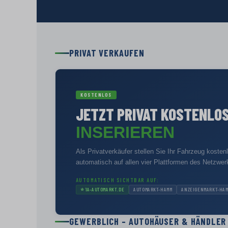
PRIVAT VERKAUFEN
KOSTENLOS
JETZT PRIVAT KOSTENLO
INSERIEREN
Als Privatverkäufer stellen Sie Ihr Fahrzeug kosten
automatisch auf allen vier Plattformen des Netzwer
AUTOMATISCH SICHTBAR AUF:
⭐
1A-AUTOMARKT.DE
AUTOMARKT-HAMM
ANZEIGENMARKT-HA
GEWERBLICH – AUTOHÄUSER & HÄNDLER