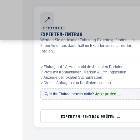
📍
SICHTBARKEIT
EXPERTEN-EINTRAG
Werden Sie als lokaler Fahrzeug-Experte gefunden – mit
Ihrem Autohaus dauerhaft im Expertenverzeichnis der
Region.
Eintrag auf 1A-Automarkt.de & lokalen Portalen
✓
Profil mit Kontaktdaten, Marken & Öffnungszeiten
✓
Anzeige bei lokalen Suchanfragen
✓
Direkte Anfragen von Kaufinteressenten
✓
🔍
Ist Ihr Eintrag bereits aktiv?
Jetzt prüfen →
EXPERTEN-EINTRAG PRÜFEN →