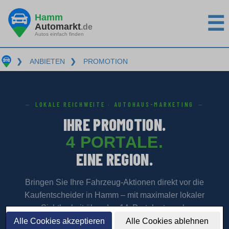
Hamm
☰
Automarkt
.de
Autos einfach finden
❯
ANBIETEN
❯
PROMOTION
LOKALE REICHWEITE · AUTOHAUS-MARKETING
IHRE PROMOTION.
4 PORTALE.
EINE REGION.
Bringen Sie Ihre Fahrzeug-Aktionen direkt vor die
Kaufentscheider in Hamm – mit maximaler lokaler
Sichtbarkeit über das 1A-Portalnetzwerk.
Alle Cookies akzeptieren
Alle Cookies ablehnen