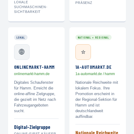
LOKALE
PRÄSENZ
SUCHMASCHINEN-
SICHTBARKEIT
LOKAL
NATIONAL + REGIONAL
🌐
⭐
ONLINEMARKT-HAMM
1A-AUTOMARKT.DE
onlinemarkt-hamm.de
1a-automarkt.de / hamm
Digitales Schaufenster
Nationale Reichweite mit
für Hamm. Erreicht die
lokalem Fokus. Ihre
online-affine Zielgruppe,
Promotion erscheint in
die gezielt im Netz nach
der Regional-Sektion für
Fahrzeugangeboten
Hamm und ist
sucht.
deutschlandweit
auffindbar.
Digital-Zielgruppe
Nationale Reichweite
ONLINE-FIRST KÄUFER