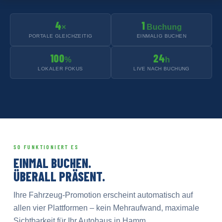
4
1
×
Buchung
PORTALE GLEICHZEITIG
EINMALIG BUCHEN
100
24
%
h
LOKALER FOKUS
LIVE NACH BUCHUNG
SO FUNKTIONIERT ES
EINMAL BUCHEN.
ÜBERALL PRÄSENT.
Ihre Fahrzeug-Promotion erscheint automatisch auf
allen vier Plattformen – kein Mehraufwand, maximale
Sichtbarkeit für Ihr Autohaus in Hamm.