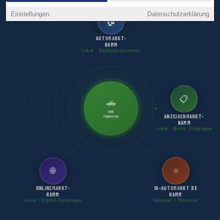
Einstellungen
Datenschutzerklärung
🏠
AUTOMARKT-
HAMM
Lokal · Kaufinteressenten
📋
🚗
IHRE
ANZEIGENMARKT-
PROMOTION
HAMM
Lokal · Breite Zielgruppe
🌐
⭐
ONLINEMARKT-
1A-AUTOMARKT.DE
HAMM
HAMM
Lokal · Digital-Zielgruppe
National + Regional