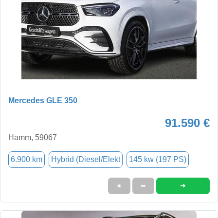
Mercedes GLE 350
91.590 €
Hamm, 59067
6.900 km
Hybrid (Diesel/Elekt
145 kw (197 PS)
➜
★
➦