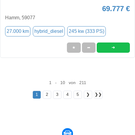
69.777 €
Hamm, 59077
27.000 km
hybrid_diesel
245 kw (333 PS)
➜
★
➦
1 - 10 von 211
1
2
3
4
5
❯
❯❯