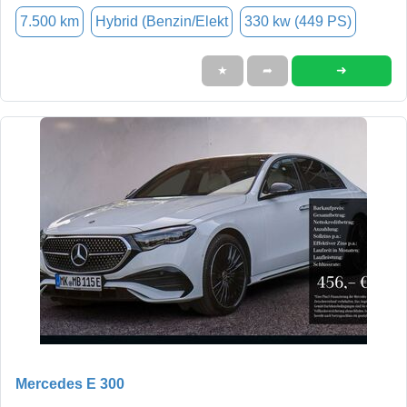
7.500 km
Hybrid (Benzin/Elekt
330 kw (449 PS)
➜
★
➦
Mercedes E 300