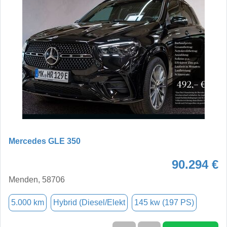
Mercedes GLE 350
90.294 €
Menden, 58706
5.000 km
Hybrid (Diesel/Elekt
145 kw (197 PS)