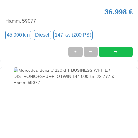
36.998 €
Hamm, 59077
45.000 km
Diesel
147 kw (200 PS)
➜
★
➦