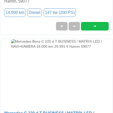
Hamm, 59077
14.000 km
Diesel
147 kw (200 PS)
➜
★
➦