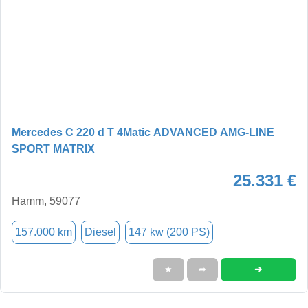
Mercedes C 220 d T 4Matic ADVANCED AMG-LINE
SPORT MATRIX
25.331 €
Hamm, 59077
157.000 km
Diesel
147 kw (200 PS)
➜
★
➦