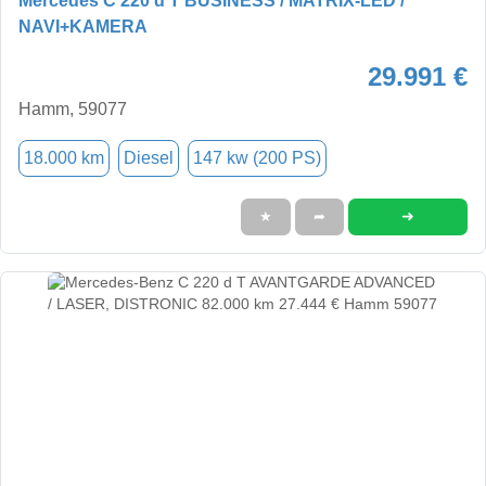
Mercedes C 220 d T BUSINESS / MATRIX-LED /
NAVI+KAMERA
29.991 €
Hamm, 59077
18.000 km
Diesel
147 kw (200 PS)
➜
★
➦