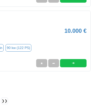
10.000 €
in
90 kw (122 PS)
➜
★
➦
❯❯