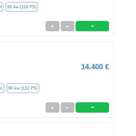
l
85 kw (116 PS)
➜
★
➦
14.400 €
in
90 kw (122 PS)
➜
★
➦