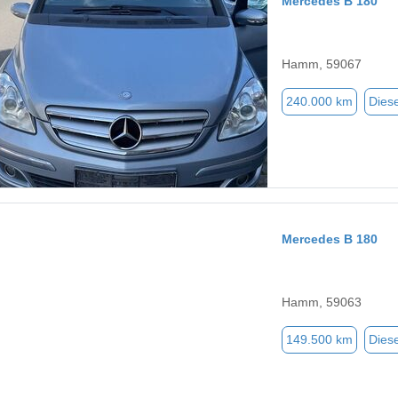
Mercedes B 180
Hamm, 59067
240.000 km
Diese
Mercedes B 180
Hamm, 59063
149.500 km
Diese