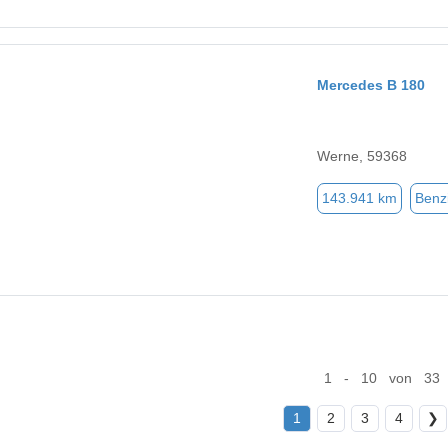
Mercedes B 180
Werne, 59368
143.941 km
Benz
1 - 10 von 33
1
2
3
4
❯