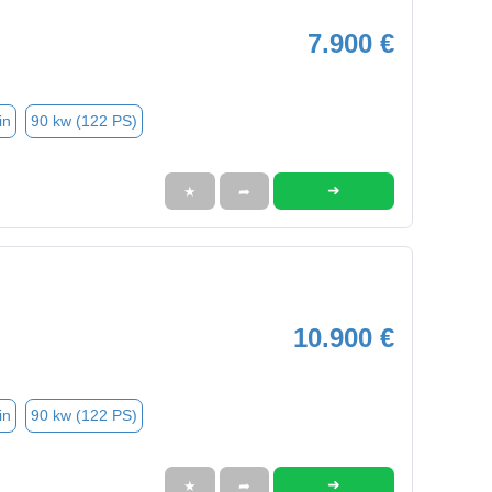
7.900 €
in
90 kw (122 PS)
➜
★
➦
10.900 €
in
90 kw (122 PS)
➜
★
➦