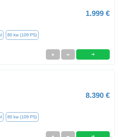
1.999 €
l
80 kw (109 PS)
➜
★
➦
8.390 €
l
80 kw (109 PS)
➜
★
➦