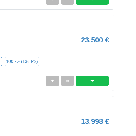
23.500 €
n
100 kw (136 PS)
➜
★
➦
13.998 €