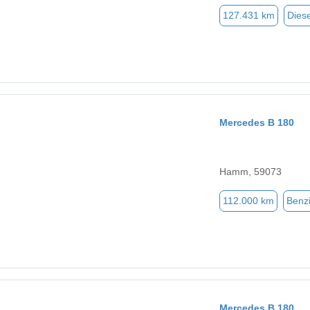
127.431 km
Diese
Mercedes B 180
Hamm, 59073
112.000 km
Benz
Mercedes B 180