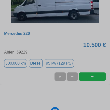
Mercedes 220
10.500 €
Ahlen, 59229
300.000 km
Diesel
95 kw (129 PS)
➜
★
➦