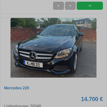
➜
★
➦
Mercedes 220
14.700 €
Lüdinghausen, 59348