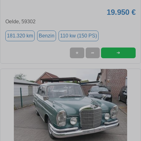
19.950 €
Oelde, 59302
181.320 km
Benzin
110 kw (150 PS)
➜
★
➦