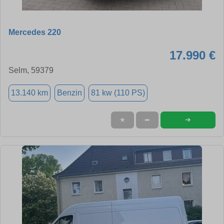
Mercedes 220
17.990 €
Selm, 59379
13.140 km
Benzin
81 kw (110 PS)
➜
★
➦