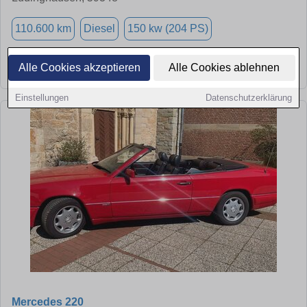
110.600 km
Diesel
150 kw (204 PS)
➜
★
➦
Alle Cookies akzeptieren
Alle Cookies ablehnen
Einstellungen
Datenschutzerklärung
Mercedes 220