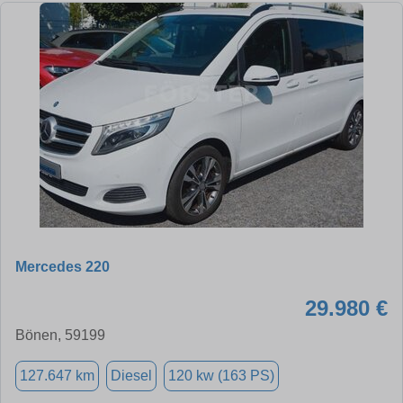
Mercedes 220
29.980 €
Bönen, 59199
127.647 km
Diesel
120 kw (163 PS)