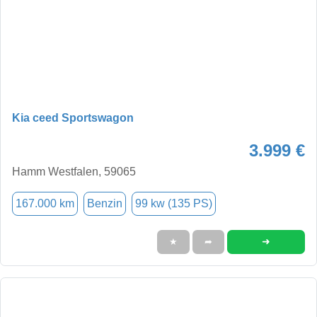
Kia ceed Sportswagon
3.999 €
Hamm Westfalen, 59065
167.000 km
Benzin
99 kw (135 PS)
➜
★
➦