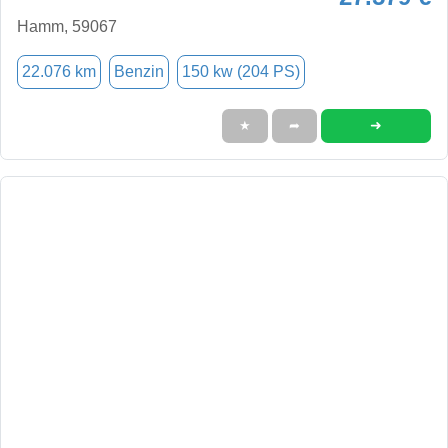
Hamm, 59067
22.076 km
Benzin
150 kw (204 PS)
➜
★
➦