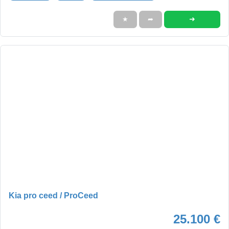
➜
★
➦
Kia pro ceed / ProCeed
25.100 €