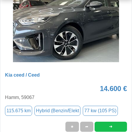
Kia ceed / Ceed
14.600 €
Hamm, 59067
115.675 km
Hybrid (Benzin/Elekt
77 kw (105 PS)
➜
★
➦