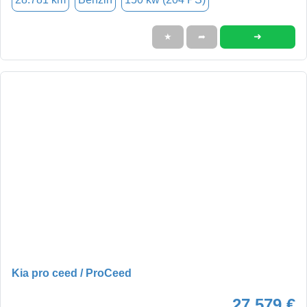
➜
★
➦
Kia pro ceed / ProCeed
27.579 €