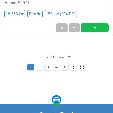
Hamm, 59077
18.366 km
Benzin
150 kw (204 PS)
➜
★
➦
1 - 10 von 79
1
2
3
4
5
❯
❯❯