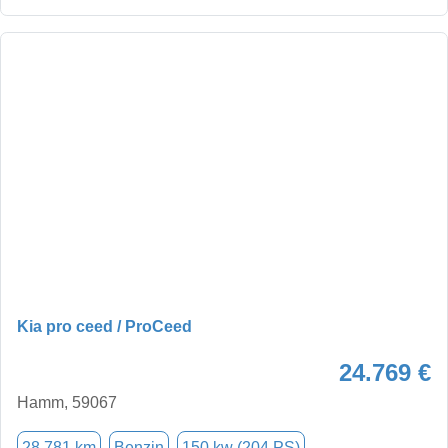
Kia pro ceed / ProCeed
24.769 €
Hamm, 59067
28.781 km
Benzin
150 kw (204 PS)