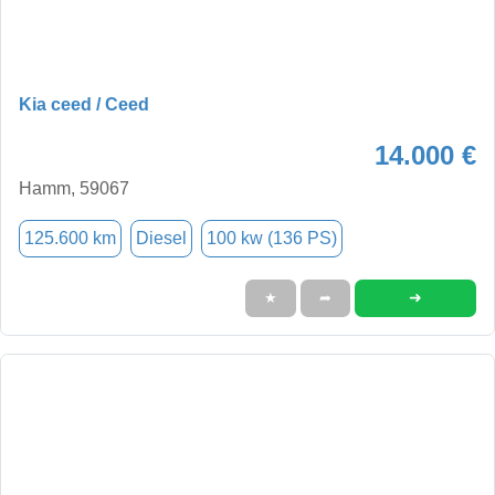
Kia ceed / Ceed
14.000 €
Hamm, 59067
125.600 km
Diesel
100 kw (136 PS)
➜
★
➦