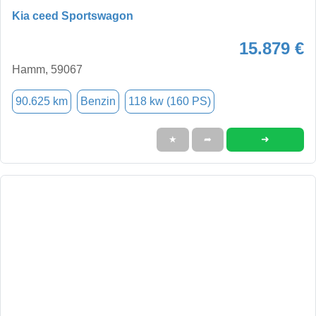
Kia ceed Sportswagon
15.879 €
Hamm, 59067
90.625 km
Benzin
118 kw (160 PS)
➜
★
➦