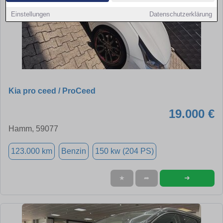
Einstellungen
Datenschutzerklärung
Kia pro ceed / ProCeed
19.000 €
Hamm, 59077
123.000 km
Benzin
150 kw (204 PS)
➜
★
➦