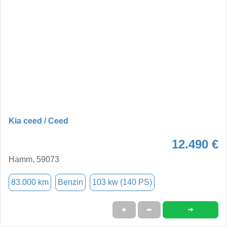
Kia ceed / Ceed
12.490 €
Hamm, 59073
83.000 km
Benzin
103 kw (140 PS)
➜
★
➦