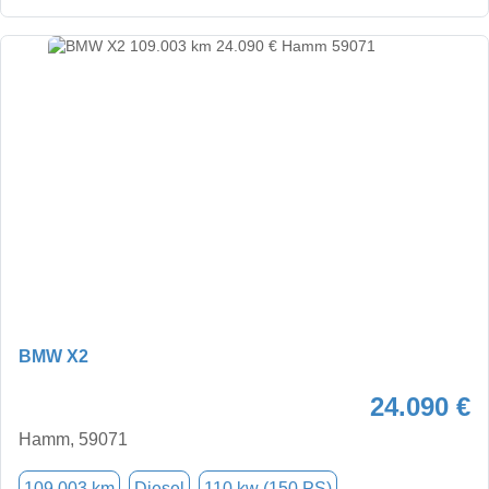
BMW X2
24.090 €
Hamm, 59071
109.003 km
Diesel
110 kw (150 PS)