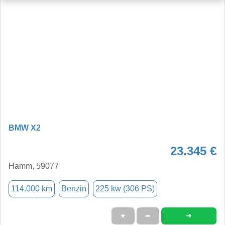
BMW X2
23.345 €
Hamm, 59077
114.000 km
Benzin
225 kw (306 PS)
➜
★
➦