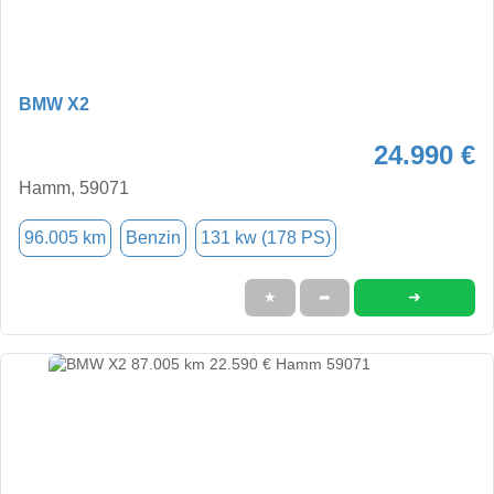
BMW X2
24.990 €
Hamm, 59071
96.005 km
Benzin
131 kw (178 PS)
➜
★
➦