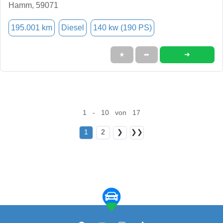
Hamm, 59071
195.001 km
Diesel
140 kw (190 PS)
➜
★
➦
1 - 10 von 17
1
2
❯
❯❯