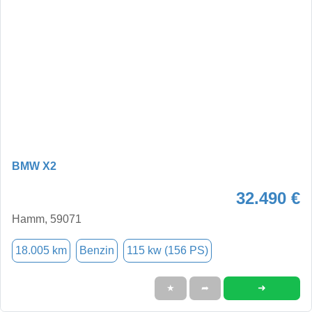
BMW X2
32.490 €
Hamm, 59071
18.005 km
Benzin
115 kw (156 PS)
➜
★
➦