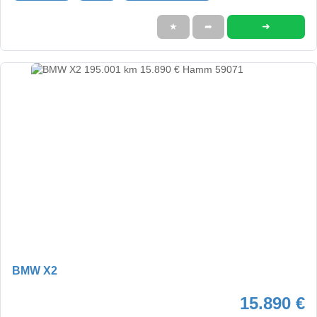
➜
★
➦
BMW X2
15.890 €