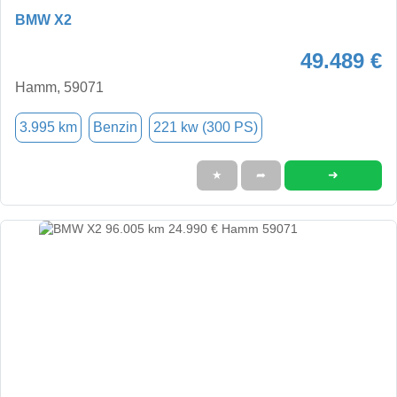
BMW X2
49.489 €
Hamm, 59071
3.995 km
Benzin
221 kw (300 PS)
➜
★
➦