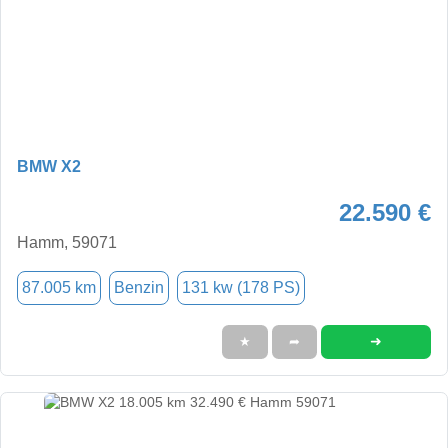
BMW X2
22.590 €
Hamm, 59071
87.005 km
Benzin
131 kw (178 PS)
➜
★
➦