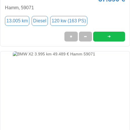
Hamm, 59071
13.005 km
Diesel
120 kw (163 PS)
➜
★
➦