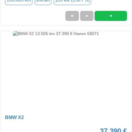
➜
★
➦
BMW X2
37.390 €