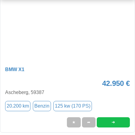
BMW X1
42.950 €
Ascheberg, 59387
20.200 km
Benzin
125 kw (170 PS)
➜
★
➦