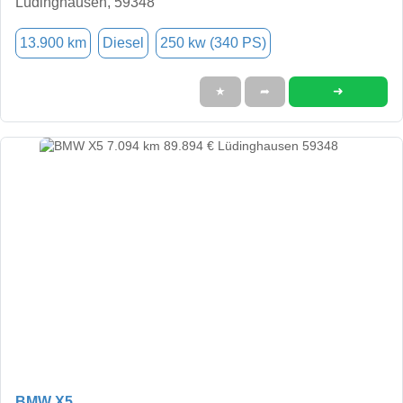
Lüdinghausen, 59348
13.900 km
Diesel
250 kw (340 PS)
➜
★
➦
BMW X5