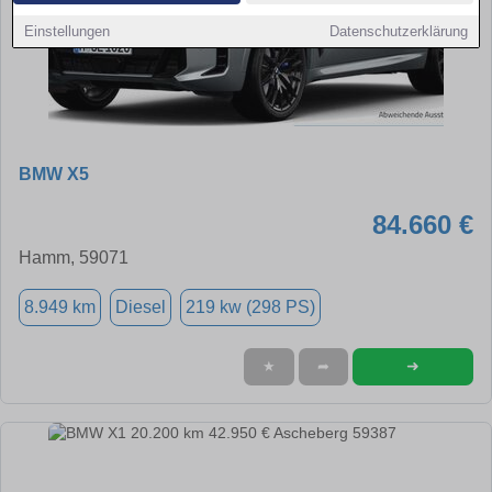
Einstellungen
Datenschutzerklärung
BMW X5
84.660 €
Hamm, 59071
8.949 km
Diesel
219 kw (298 PS)
➜
★
➦