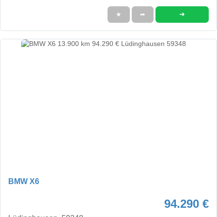
➜
★
➦
BMW X6
94.290 €