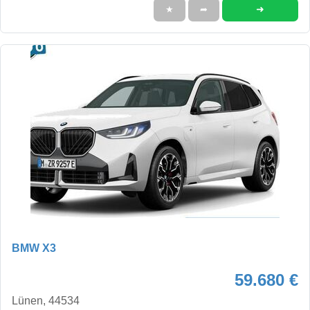
➜
★
➦
BMW X3
59.680 €
Lünen, 44534