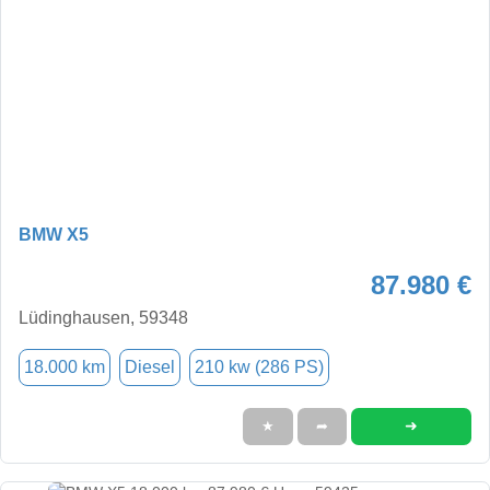
BMW X5
87.980 €
Lüdinghausen, 59348
18.000 km
Diesel
210 kw (286 PS)
➜
★
➦