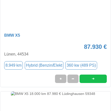
BMW X5
87.930 €
Lünen, 44534
8.949 km
Hybrid (Benzin/Elekt
360 kw (489 PS)
➜
★
➦