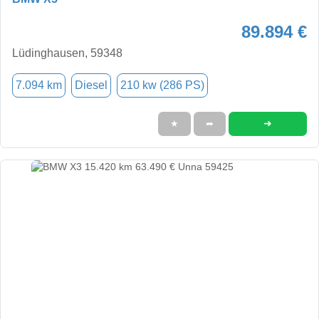
89.894 €
Lüdinghausen, 59348
7.094 km
Diesel
210 kw (286 PS)
➜
★
➦