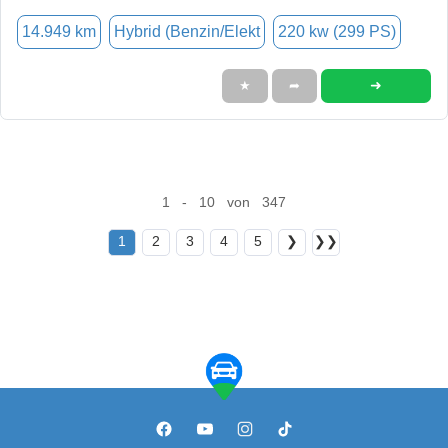
14.949 km
Hybrid (Benzin/Elekt
220 kw (299 PS)
➜
★
➦
1 - 10 von 347
1
2
3
4
5
❯
❯❯