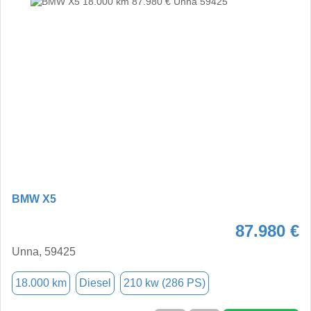
BMW X5
87.980 €
Unna, 59425
18.000 km
Diesel
210 kw (286 PS)