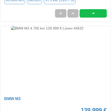
➜
★
➦
BMW M3
139.999 €