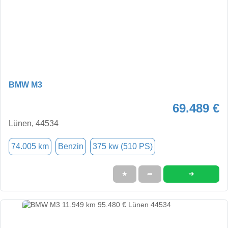
BMW M3
69.489 €
Lünen, 44534
74.005 km
Benzin
375 kw (510 PS)
➜
★
➦