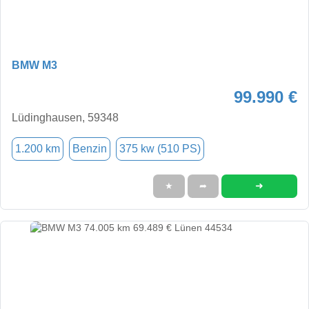
BMW M3
99.990 €
Lüdinghausen, 59348
1.200 km
Benzin
375 kw (510 PS)
➜
★
➦