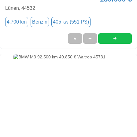
Lünen, 44532
4.700 km
Benzin
405 kw (551 PS)
➜
★
➦