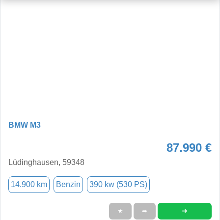
BMW M3
87.990 €
Lüdinghausen, 59348
14.900 km
Benzin
390 kw (530 PS)
➜
★
➦