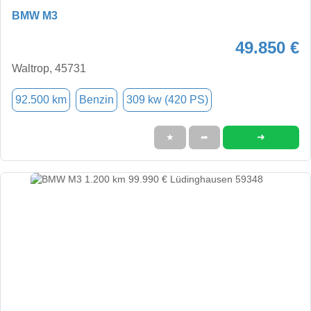
BMW M3
49.850 €
Waltrop, 45731
92.500 km
Benzin
309 kw (420 PS)
➜
★
➦