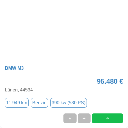
BMW M3
95.480 €
Lünen, 44534
11.949 km
Benzin
390 kw (530 PS)
➜
★
➦