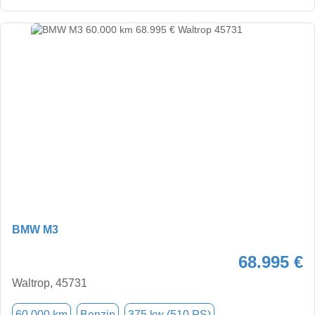
BMW M3
68.995 €
Waltrop, 45731
60.000 km
Benzin
375 kw (510 PS)