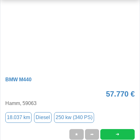
BMW M440
57.770 €
Hamm, 59063
18.037 km
Diesel
250 kw (340 PS)
➜
★
➦