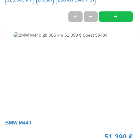
➜
★
➦
BMW M440
51.390 €