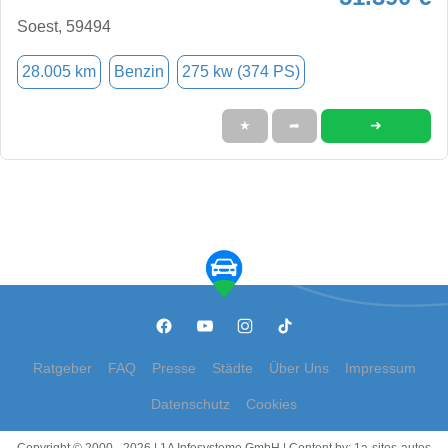
Soest, 59494
28.005 km
Benzin
275 kw (374 PS)
➜
★
➦
Ratgeber
FAQ
Presse
Städte
Über Uns
Impressum
Datenschutz
Cookies
Copyright © 2000 - 2026 | 1A Infosysteme GmbH | Content by: 1a-sites-autos