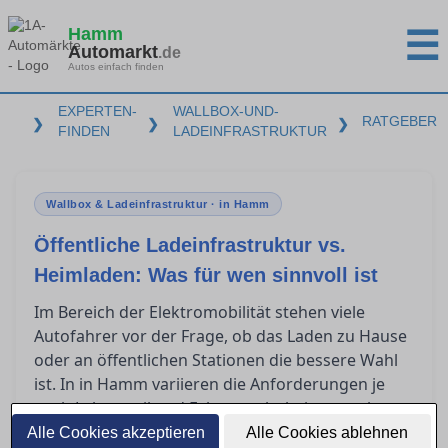
Hamm
☰
Automarkt
.de
Autos einfach finden
EXPERTEN-
WALLBOX-UND-
RATGEBER
❯
❯
❯
FINDEN
LADEINFRASTRUKTUR
Wallbox & Ladeinfrastruktur · in Hamm
Öffentliche Ladeinfrastruktur vs.
Heimladen: Was für wen sinnvoll ist
Im Bereich der Elektromobilität stehen viele
Autofahrer vor der Frage, ob das Laden zu Hause
oder an öffentlichen Stationen die bessere Wahl
ist. In in Hamm variieren die Anforderungen je
nach Lebensstil und Fahrgewohnheiten stark.
Während das Heimladen langfristige
Alle Cookies akzeptieren
Alle Cookies ablehnen