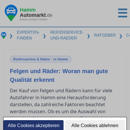
Hamm
☰
Automarkt
.de
Autos einfach finden
EXPERTEN-
REIFENSERVICE-
RATGEBER
C
❯
❯
❯
❯
FINDEN
UND-RAEDER
Reifenservice & Räder · in Hamm
Felgen und Räder: Woran man gute
Qualität erkennt
Der Kauf von Felgen und Rädern kann für viele
Autofahrer in Hamm eine Herausforderung
darstellen, da zahlreiche Faktoren beachtet
werden müssen. Ob es um die Auswahl von
Kompletträdern oder einzelnen Felgen geht,
Fachwissen über die Qualitätsmerkmale und
Alle Cookies akzeptieren
Alle Cookies ablehnen