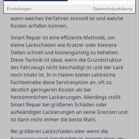
Ratgeber werden die Vor- und Nachteile beider
Einstellungen
Datenschutzerklärung
Methoden beleuchtet, um Orientierung zu geben,
wann welches Verfahren sinnvoll ist und welche
Kosten anfallen können.
Smart Repair ist eine effiziente Methode, um
kleine Lackschäden wie Kratzer oder kleinere
Dellen schnell und kostengünstig zu beheben.
Diese Technik ist ideal, wenn die Grundstruktur
des Fahrzeugs nicht beschädigt ist und der Lack
noch intakt ist. In in Hamm bieten zahlreiche
Fachbetriebe diese Serviceoption an, oft zu
deutlich geringeren Kosten als bei
herkömmlichen Lackierungen. Allerdings stößt
Smart Repair bei größeren Schäden oder
aufwändigen Lackierungen an seine Grenzen und
ist dann nicht immer die beste Wahl.
Bei größeren Lackschäden oder wenn die
Karosserie stark beschädigt ist, kommt man um