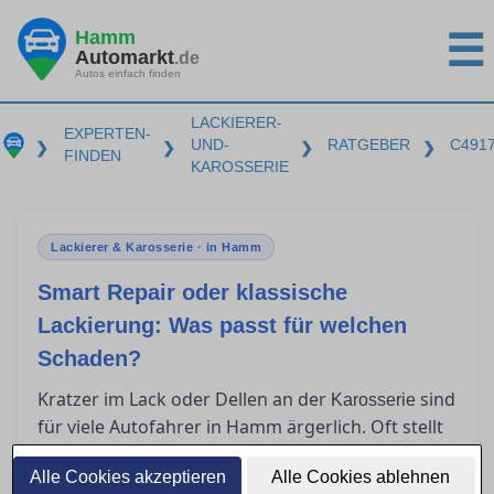
Hamm
☰
Automarkt
.de
Autos einfach finden
LACKIERER-
EXPERTEN-
UND-
RATGEBER
C491
❯
❯
❯
❯
FINDEN
KAROSSERIE
Lackierer & Karosserie · in Hamm
Smart Repair oder klassische
Lackierung: Was passt für welchen
Schaden?
Kratzer im Lack oder Dellen an der
sind
Karosserie
für viele Autofahrer in Hamm ärgerlich. Oft stellt
sich die Frage, ob Smart Repair ausreicht oder
Alle Cookies akzeptieren
eine klassische Lackierung nötig ist. In diesem
Alle Cookies ablehnen