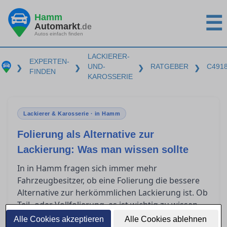
Hamm
☰
Automarkt
.de
Autos einfach finden
LACKIERER-
EXPERTEN-
UND-
RATGEBER
C491
❯
❯
❯
❯
FINDEN
KAROSSERIE
Lackierer & Karosserie · in Hamm
Folierung als Alternative zur
Lackierung: Was man wissen sollte
In in Hamm fragen sich immer mehr
Fahrzeugbesitzer, ob eine Folierung die bessere
Alternative zur herkömmlichen Lackierung ist. Ob
Teil- oder Vollfolierung, es ist wichtig zu wissen,
was diese Techniken leisten können, was sie
Alle Cookies akzeptieren
Alle Cookies ablehnen