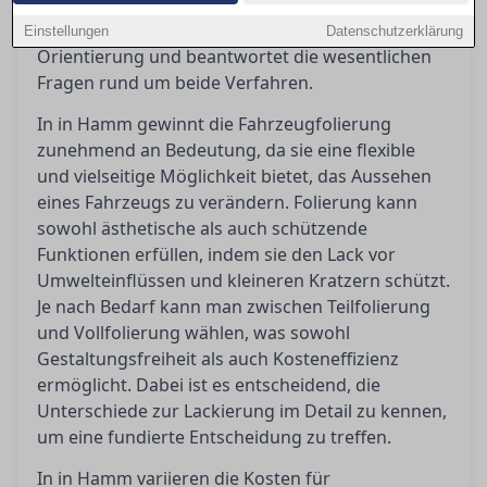
kosten und wann sie gegenüber einer Lackierung
sinnvoller sind. Dieser Artikel bietet eine klare
Einstellungen
Datenschutzerklärung
Orientierung und beantwortet die wesentlichen
Fragen rund um beide Verfahren.
In in Hamm gewinnt die Fahrzeugfolierung
zunehmend an Bedeutung, da sie eine flexible
und vielseitige Möglichkeit bietet, das Aussehen
eines Fahrzeugs zu verändern. Folierung kann
sowohl ästhetische als auch schützende
Funktionen erfüllen, indem sie den Lack vor
Umwelteinflüssen und kleineren Kratzern schützt.
Je nach Bedarf kann man zwischen Teilfolierung
und Vollfolierung wählen, was sowohl
Gestaltungsfreiheit als auch Kosteneffizienz
ermöglicht. Dabei ist es entscheidend, die
Unterschiede zur Lackierung im Detail zu kennen,
um eine fundierte Entscheidung zu treffen.
In in Hamm variieren die Kosten für