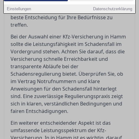
Bedingungen richtig deuten und worauf es bei
Einstellungen
Kundenbewertungen wirklich ankommt, um die
Datenschutzerklärung
beste Entscheidung für Ihre Bedürfnisse zu
treffen.
Bei der Auswahl einer Kfz-Versicherung in Hamm
sollte die Leistungsfähigkeit im Schadensfall im
Vordergrund stehen. Achten Sie darauf, dass die
Versicherung schnelle Erreichbarkeit und
transparente Abläufe bei der
Schadensregulierung bietet. Überprüfen Sie, ob
im Vertrag Notrufnummern und klare
Anweisungen für den Schadensfall hinterlegt
sind. Eine zuverlässige Regulierungspraxis zeigt
sich in klaren, verständlichen Bedingungen und
fairen Entschädigungen.
Ein weiterer entscheidender Aspekt ist das
umfassende Leistungsspektrum der Kfz-
Versicherung. In in Hamm ist es wichtig, darauf