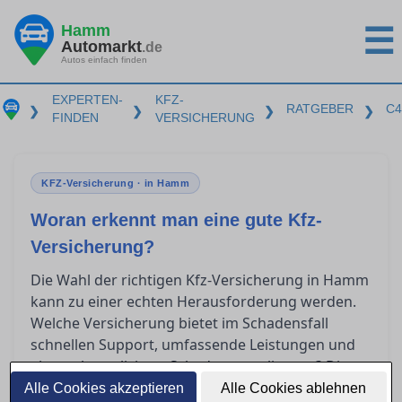
Hamm
☰
Automarkt
.de
Autos einfach finden
EXPERTEN-
KFZ-
RATGEBER
C4
❯
❯
❯
❯
FINDEN
VERSICHERUNG
KFZ-Versicherung · in Hamm
Woran erkennt man eine gute Kfz-
Versicherung?
Die Wahl der richtigen Kfz-Versicherung in Hamm
kann zu einer echten Herausforderung werden.
Welche Versicherung bietet im Schadensfall
schnellen Support, umfassende Leistungen und
eine unkomplizierte Schadensregulierung? Dieser
Ratgeber gibt Ihnen Einblicke, wie Sie die
Alle Cookies akzeptieren
Alle Cookies ablehnen