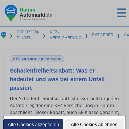
Hamm
☰
Automarkt
.de
Autos einfach finden
EXPERTEN-
KFZ-
RATGEBER
C4
❯
❯
❯
❯
FINDEN
VERSICHERUNG
KFZ-Versicherung · in Hamm
Schadenfreiheitsrabatt: Was er
bedeutet und was bei einem Unfall
passiert
Der Schadenfreiheitsrabatt ist essenziell für jeden
Autofahrer, der eine KFZ-Versicherung in Hamm
abschließt. Dieser Rabatt, auch SF-Klasse genannt,
kann erhebliche Einsparungen bei der
Alle Cookies akzeptieren
Alle Cookies ablehnen
Versicherungsprämie bedeuten. Doch was