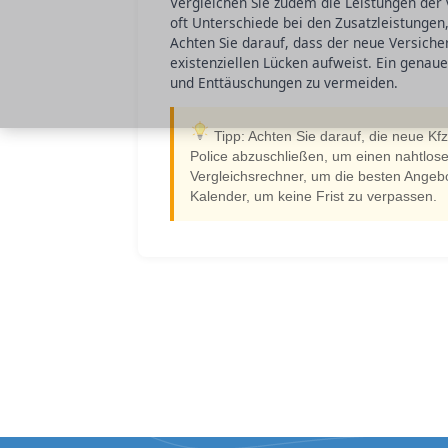
Vergleichen Sie zudem die Leistungen der
oft Unterschiede bei den Zusatzleistunge
Achten Sie darauf, dass der neue Versich
existenziellen Lücken aufweist. Ein genaue
und Enttäuschungen zu vermeiden.
Tipp: Achten Sie darauf, die neue Kf
Police abzuschließen, um einen nahtlos
Vergleichsrechner, um die besten Angebo
Kalender, um keine Frist zu verpassen.