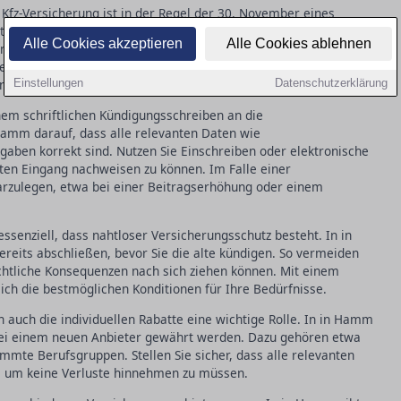
 Kfz-Versicherung ist in der Regel der 30. November eines
ten, dass Ihre Kündigung spätestens einen Monat vor Ablauf des
Alle Cookies akzeptieren
Alle Cookies ablehnen
ingeht. Neben der ordentlichen Kündigung gibt es das
exibleren Wechsel ermöglicht. Dieses Recht greift, wenn Ihre
nach einem Schadensfall unzufrieden sind.
Einstellungen
Datenschutzerklärung
nem schriftlichen Kündigungsschreiben an die
Hamm darauf, dass alle relevanten Daten wie
ben korrekt sind. Nutzen Sie Einschreiben oder elektronische
en Eingang nachweisen zu können. Im Falle einer
darzulegen, etwa bei einer Beitragserhöhung oder einem
ssenziell, dass nahtloser Versicherungsschutz besteht. In in
reits abschließen, bevor Sie die alte kündigen. So vermeiden
chtliche Konsequenzen nach sich ziehen können. Mit einem
sich die bestmöglichen Konditionen für Ihre Bedürfnisse.
 auch die individuellen Rabatte eine wichtige Rolle. In in Hamm
 bei einem neuen Anbieter gewährt werden. Dazu gehören etwa
mmte Berufsgruppen. Stellen Sie sicher, dass alle relevanten
, um keine Verluste hinnehmen zu müssen.