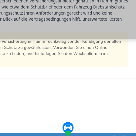
 verschiedenen Versicherungsanbieter genau. In in Hamm gibt es
n, wie etwa dem Schutzbrief oder dem Fahrzeug-Diebstahlschutz.
erungsschutz Ihren Anforderungen gerecht wird und keine
r Blick auf die Vertragsbedingungen hilft, unerwartete Kosten
z-Versicherung in Hamm rechtzeitig vor der Kündigung der alten
en Schutz zu gewährleisten. Verwenden Sie einen Online-
te zu finden, und hinterlegen Sie den Wechseltermin im