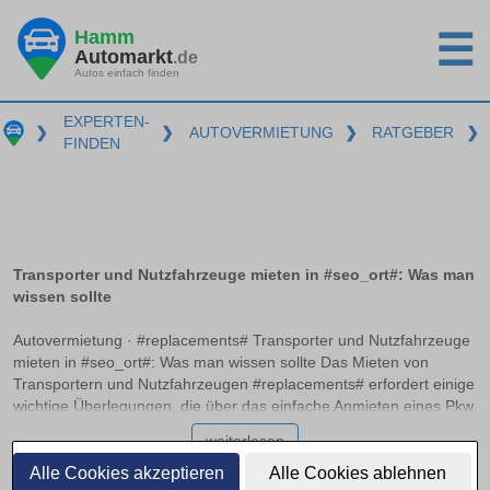
Hamm
☰
Automarkt
.de
Autos einfach finden
EXPERTEN-
❯
❯
AUTOVERMIETUNG
❯
RATGEBER
❯
FINDEN
Transporter und Nutzfahrzeuge mieten in #seo_ort#: Was man
wissen sollte
Autovermietung · #replacements# Transporter und Nutzfahrzeuge
mieten in #seo_ort#: Was man wissen sollte Das Mieten von
Transportern und Nutzfahrzeugen #replacements# erfordert einige
wichtige Überlegungen, die über das einfache Anmieten eines Pkw
hinausgehen. Die passende Führerscheinklasse und das
weiterlesen
Verständnis der Gewichtsgrenzen sind entscheidend, um die
richtige Wahl zu treffen. Zudem variiert die Kostenstruktur,
Alle Cookies akzeptieren
Alle Cookies ablehnen