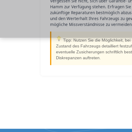
Vergessen Sie nicht, sich über Garantie- u
Hamm zur Verfügung stehen. Erfragen Sie
zukünftige Reparaturen bestmöglich abzusi
und den Werterhalt Ihres Fahrzeugs zu ge
mögliche Missverständnisse zu vermeiden
Tipp: Nutzen Sie die Möglichkeit, be
Zustand des Fahrzeugs detailliert festzuh
eventuelle Zusicherungen schriftlich best
Diskrepanzen auftreten.