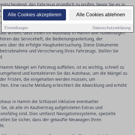
ntscheidend, das Fahrzeug gründlich zu prüfen, bevor Sie es in
k auf Kratzer, überprüfen Sie alle Funktionen, wie Beleuchtung
Alle Cookies akzeptieren
Alle Cookies ablehnen
rekten Kilometerstand. Solche Inspektionen helfen, spätere
 dass das Auto in einwandfreiem Zustand ist.
Einstellungen
Datenschutzerklärung
rauf achten, dass Ihnen im Autohaus in Hamm alle notwendigen
ören das Serviceheft, die Bedienungsanleitung, der
weis über die erfolgte Hauptuntersuchung. Diese Dokumente
betriebnahme und Versicherung Ihres Fahrzeugs. Stellen Sie
d.
Hamm Mängel am Fahrzeug auffallen, ist es wichtig, schnell zu
 umgehend und kontaktieren Sie das Autohaus, um die Mängel zu
oder Fristen, die eingehalten werden müssen, um
en. Eine rasche Meldung erleichtert die Abwicklung und erhöht
ohaus in Hamm die Schlüssel inklusive eventueller
Sie, ob alle im Kaufvertrag aufgelisteten Extras und
onsfähig sind. Dies umfasst Navigationssysteme, spezielle
tellen Sie sicher, dass der gekaufte Neuwagen Ihren
ht.