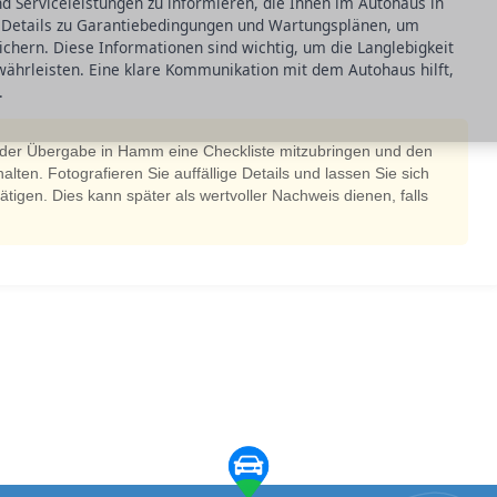
nd Serviceleistungen zu informieren, die Ihnen im Autohaus in
 Details zu Garantiebedingungen und Wartungsplänen, um
chern. Diese Informationen sind wichtig, um die Langlebigkeit
währleisten. Eine klare Kommunikation mit dem Autohaus hilft,
.
i der Übergabe in Hamm eine Checkliste mitzubringen und den
alten. Fotografieren Sie auffällige Details und lassen Sie sich
ätigen. Dies kann später als wertvoller Nachweis dienen, falls