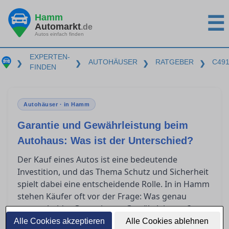
Hamm
☰
Automarkt
.de
Autos einfach finden
EXPERTEN-
AUTOHÄUSER
RATGEBER
C49
❯
❯
❯
❯
FINDEN
Autohäuser · in Hamm
Garantie und Gewährleistung beim
Autohaus: Was ist der Unterschied?
Der Kauf eines Autos ist eine bedeutende
Investition, und das Thema Schutz und Sicherheit
spielt dabei eine entscheidende Rolle. In in Hamm
stehen Käufer oft vor der Frage: Was genau
unterscheidet Garantie von Gewährleistung?
Dieser Artikel bietet klare Orientierung, indem er
Alle Cookies akzeptieren
Alle Cookies ablehnen