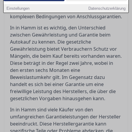
die gesetzlichen und vertraglichen Regelungen
Einstellungen
beleuchtet, sowie die Fallstricke in den oft
Datenschutzerklärung
komplexen Bedingungen von Anschlussgarantien.
In in Hamm ist es wichtig, den Unterschied
zwischen Gewährleistung und Garantie beim
Autokauf zu kennen. Die gesetzliche
Gewährleistung bietet Verbrauchern Schutz vor
Mängeln, die beim Kauf bereits vorhanden waren.
Diese beträgt in der Regel zwei Jahre, wobei in
den ersten sechs Monaten eine
Beweislastumkehr gilt. Im Gegensatz dazu
handelt es sich bei einer Garantie um eine
freiwillige Leistung des Herstellers, die über die
gesetzlichen Vorgaben hinausgehen kann.
In in Hamm sind viele Käufer von den
umfangreichen Garantieleistungen der Hersteller
beeindruckt. Diese Herstellergarantie kann
spezifische Teile oder Probleme abdecken, die