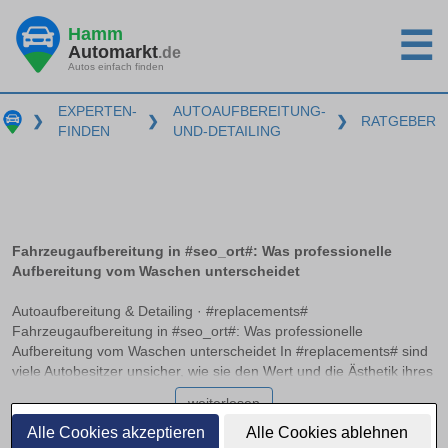
Hamm
☰
Automarkt
.de
Autos einfach finden
EXPERTEN-
AUTOAUFBEREITUNG-
❯
❯
❯
RATGEBER
FINDEN
UND-DETAILING
Fahrzeugaufbereitung in #seo_ort#: Was professionelle
Aufbereitung vom Waschen unterscheidet
Autoaufbereitung & Detailing · #replacements#
Fahrzeugaufbereitung in #seo_ort#: Was professionelle
Aufbereitung vom Waschen unterscheidet In #replacements# sind
viele Autobesitzer unsicher, wie sie den Wert und die Ästhetik ihres
Fahrzeugs langfristig erhalten können. Während eine normale
weiterlesen
Autowäsche Schmutz entfernt, bietet die professionelle
Fahrzeugaufbereitung weit mehr: Sie umfasst detailreiche Innen-
Alle Cookies akzeptieren
Alle Cookies ablehnen