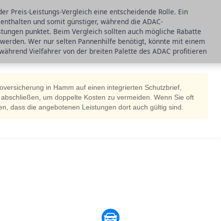
er Preis-Leistungs-Vergleich eine entscheidende Rolle. Ein
g enthalten und somit günstiger, während die ADAC-
stungen punktet. Beim Vergleich sollten auch mögliche Rabatte
werden. Wer nur selten Pannenhilfe benötigt, könnte mit einem
 während Vielfahrer von der breiten Palette des ADAC profitieren
oversicherung in Hamm auf einen integrierten Schutzbrief,
ft abschließen, um doppelte Kosten zu vermeiden. Wenn Sie oft
llen, dass die angebotenen Leistungen dort auch gültig sind.