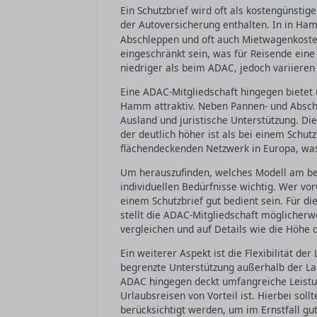
Ein Schutzbrief wird oft als kostengünstig
der Autoversicherung enthalten. In in Ham
Abschleppen und oft auch Mietwagenkosten
eingeschränkt sein, was für Reisende eine 
niedriger als beim ADAC, jedoch variieren
Eine ADAC-Mitgliedschaft hingegen bietet 
Hamm attraktiv. Neben Pannen- und Abschl
Ausland und juristische Unterstützung. Di
der deutlich höher ist als bei einem Schu
flächendeckenden Netzwerk in Europa, was 
Um herauszufinden, welches Modell am bes
individuellen Bedürfnisse wichtig. Wer 
einem Schutzbrief gut bedient sein. Für di
stellt die ADAC-Mitgliedschaft möglicherw
vergleichen und auf Details wie die Höhe
Ein weiterer Aspekt ist die Flexibilität d
begrenzte Unterstützung außerhalb der La
ADAC hingegen deckt umfangreiche Leistun
Urlaubsreisen von Vorteil ist. Hierbei sollt
berücksichtigt werden, um im Ernstfall gut