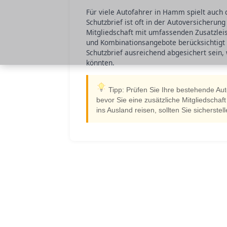
Für viele Autofahrer in Hamm spielt auch d
Schutzbrief ist oft in der Autoversicherun
Mitgliedschaft mit umfassenden Zusatzlei
und Kombinationsangebote berücksichtigt 
Schutzbrief ausreichend abgesichert sein,
könnten.
Tipp: Prüfen Sie Ihre bestehende Aut
bevor Sie eine zusätzliche Mitgliedscha
ins Ausland reisen, sollten Sie sicherste