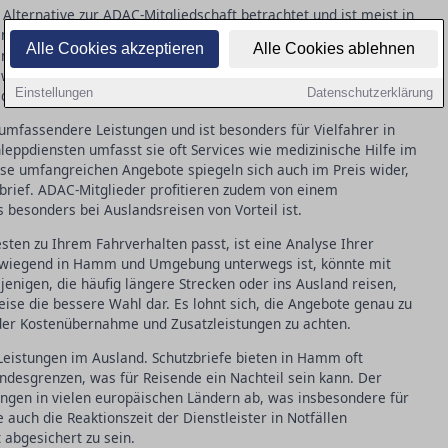
e Alternative zur ADAC-Mitgliedschaft betrachtet und ist meist in
m bieten viele Versicherer diesen Service an, der
,
Pannenhilfe
Alle Cookies akzeptieren
Alle Cookies ablehnen
 deckt. Allerdings können die Leistungen im Ausland
wichtige Überlegung darstellt. Die Kosten sind in der Regel
Einstellungen
Datenschutzerklärung
 die genauen Leistungen stark zwischen den Anbietern.
umfassendere Leistungen und ist besonders für Vielfahrer in
eppdiensten umfasst sie oft Services wie medizinische Hilfe im
ese umfangreichen Angebote spiegeln sich auch im Preis wider,
tzbrief. ADAC-Mitglieder profitieren zudem von einem
besonders bei Auslandsreisen von Vorteil ist.
ten zu Ihrem Fahrverhalten passt, ist eine Analyse Ihrer
vorwiegend in Hamm und Umgebung unterwegs ist, könnte mit
ejenigen, die häufig längere Strecken oder ins Ausland reisen,
eise die bessere Wahl dar. Es lohnt sich, die Angebote genau zu
 der Kostenübernahme und Zusatzleistungen zu achten.
er Leistungen im Ausland. Schutzbriefe bieten in Hamm oft
ndesgrenzen, was für Reisende ein Nachteil sein kann. Der
gen in vielen europäischen Ländern ab, was insbesondere für
e auch die Reaktionszeit der Dienstleister in Notfällen
 abgesichert zu sein.