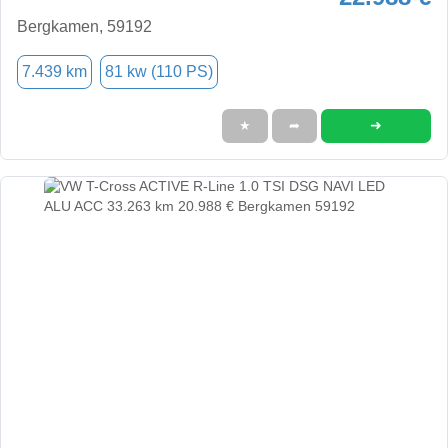
Bergkamen, 59192
7.439 km
81 kw (110 PS)
➜
★
➦