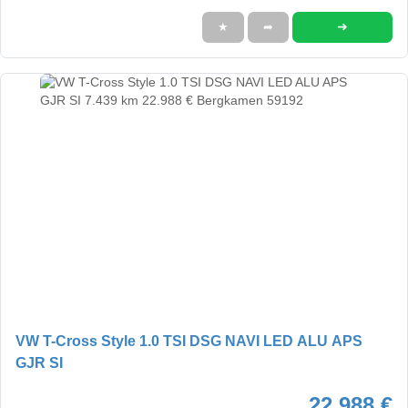
➜
★
➦
VW T-Cross Style 1.0 TSI DSG NAVI LED ALU APS
GJR SI
22.988 €