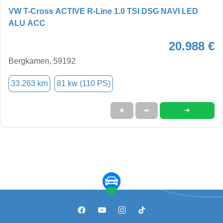
VW T-Cross ACTIVE R-Line 1.0 TSI DSG NAVI LED
ALU ACC
20.988 €
Bergkamen, 59192
33.263 km
81 kw (110 PS)
➜
★
➦