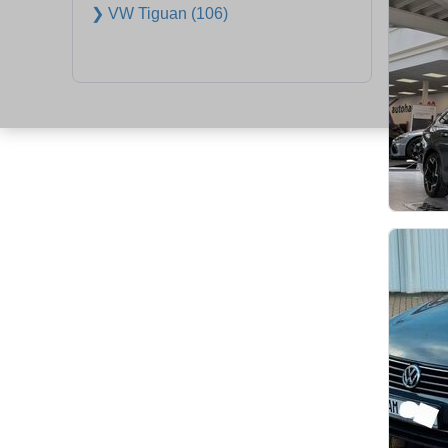
❯ VW Tiguan (106)