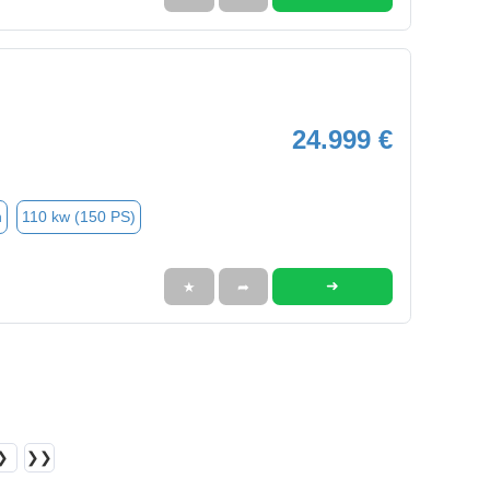
24.999 €
n
110 kw (150 PS)
➜
★
➦
❯
❯❯