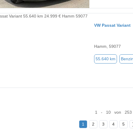
VW Passat Variant
Hamm, 59077
55.640 km
Benzi
1 - 10 von 253
1
2
3
4
5