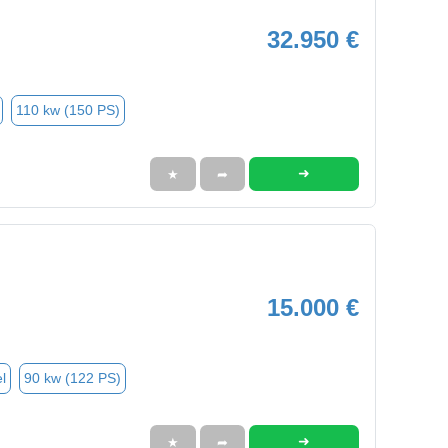
32.950 €
110 kw (150 PS)
➜
★
➦
15.000 €
l
90 kw (122 PS)
➜
★
➦