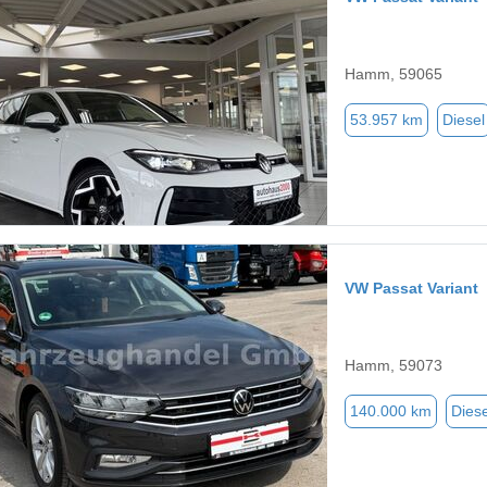
Hamm, 59065
53.957 km
Diesel
VW Passat Variant
Hamm, 59073
140.000 km
Diese