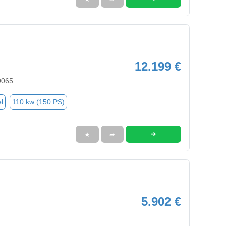
12.199 €
9065
l
110 kw (150 PS)
➜
★
➦
5.902 €