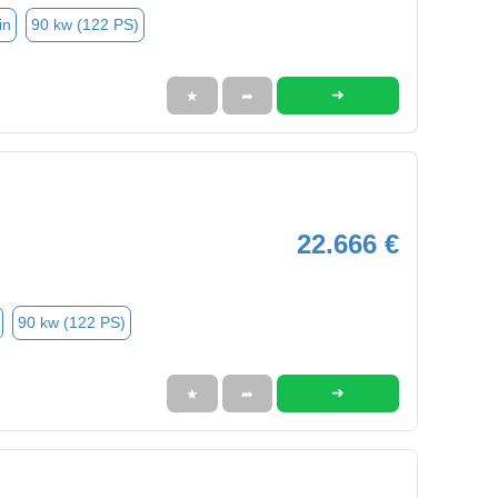
in
90 kw (122 PS)
➜
★
➦
22.666 €
90 kw (122 PS)
➜
★
➦