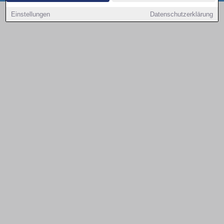
Copyright © 2000 - 2026 | 1A Infosysteme GmbH | Content by: 1a-sites-autos
Einstellungen
Datenschutzerklärung
08.08.2026