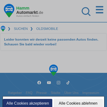
☰
Hamm
Automarkt
.de
Autos einfach finden
❯
SUCHEN
❯
OLDSMOBILE
Leider konnten wir derzeit keine passenden Autos finden.
Schauen Sie bald wieder vorbei!
Ratgeber
FAQ
Presse
Städte
Über Uns
Impressum
Datenschutz
Cookies
Alle Cookies akzeptieren
Alle Cookies ablehnen