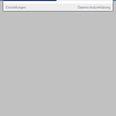
Copyright © 2000 - 2026 | 1A Infosysteme GmbH | Content by: 1a-sites-autos
Einstellungen
Datenschutzerklärung
10.08.2026