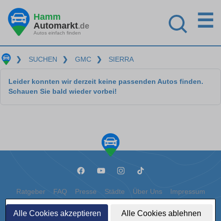
☰
Hamm
Automarkt
.de
Autos einfach finden
❯
SUCHEN
❯
GMC
❯
SIERRA
Leider konnten wir derzeit keine passenden Autos finden.
Schauen Sie bald wieder vorbei!
Ratgeber
FAQ
Presse
Städte
Über Uns
Impressum
Datenschutz
Cookies
Alle Cookies akzeptieren
Alle Cookies ablehnen