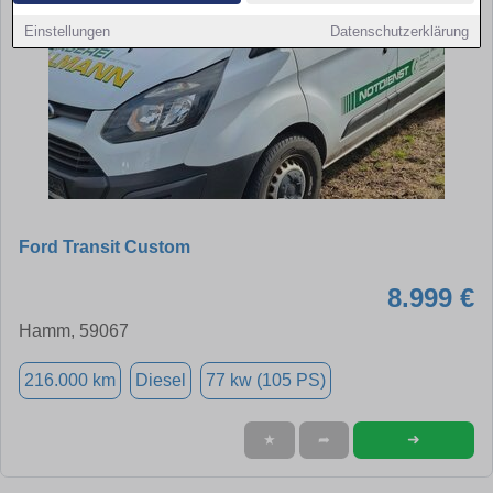
Einstellungen
Datenschutzerklärung
Ford Transit Custom
8.999 €
Hamm, 59067
216.000 km
Diesel
77 kw (105 PS)
➜
★
➦