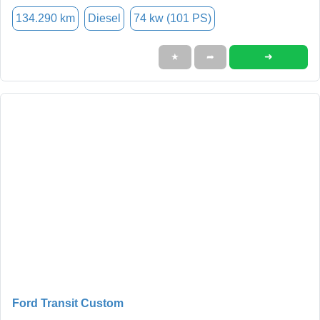
134.290 km
Diesel
74 kw (101 PS)
➜
★
➦
Ford Transit Custom