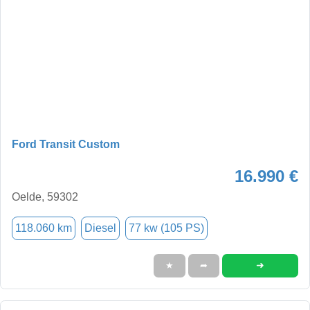
Ford Transit Custom
16.990 €
Oelde, 59302
118.060 km
Diesel
77 kw (105 PS)
➜
★
➦