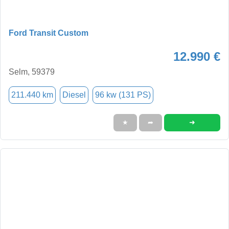
Ford Transit Custom
12.990 €
Selm, 59379
211.440 km
Diesel
96 kw (131 PS)
➜
★
➦