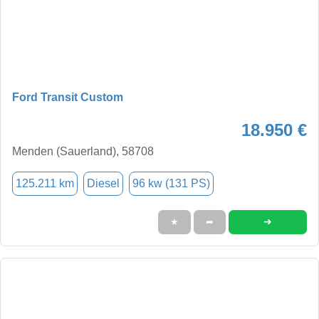
Ford Transit Custom
18.950 €
Menden (Sauerland), 58708
125.211 km
Diesel
96 kw (131 PS)
➜
★
➦