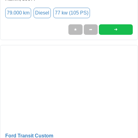
79.000 km
Diesel
77 kw (105 PS)
➜
★
➦
Ford Transit Custom