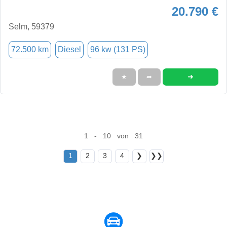
20.790 €
Selm, 59379
72.500 km
Diesel
96 kw (131 PS)
➜
★
➦
1 - 10 von 31
1
2
3
4
❯
❯❯