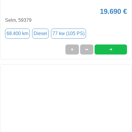
19.690 €
Selm, 59379
68.400 km
Diesel
77 kw (105 PS)
➜
★
➦