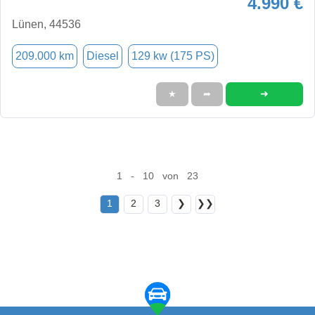
4.990 €
Lünen, 44536
209.000 km
Diesel
129 kw (175 PS)
➜
★
➦
1 - 10 von 23
1
2
3
❯
❯❯