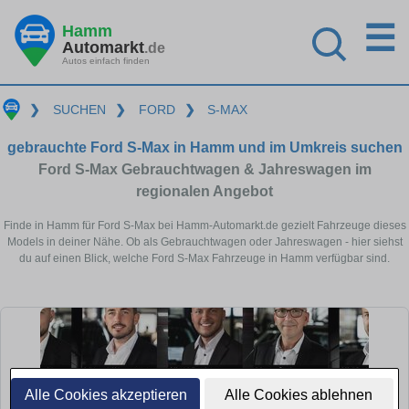
☰
Hamm
Automarkt
.de
Autos einfach finden
❯
SUCHEN
❯
FORD
❯
S-MAX
gebrauchte Ford S-Max in Hamm und im Umkreis suchen
Ford S-Max Gebrauchtwagen & Jahreswagen im
regionalen Angebot
Finde in Hamm für Ford S-Max bei Hamm-Automarkt.de gezielt Fahrzeuge dieses
Models in deiner Nähe. Ob als Gebrauchtwagen oder Jahreswagen - hier siehst
du auf einen Blick, welche Ford S-Max Fahrzeuge in Hamm verfügbar sind.
Alle Cookies akzeptieren
Alle Cookies ablehnen