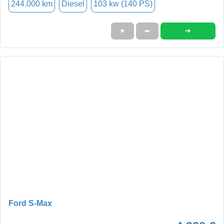
244.000 km
Diesel
103 kw (140 PS)
➜
★
➦
Ford S-Max