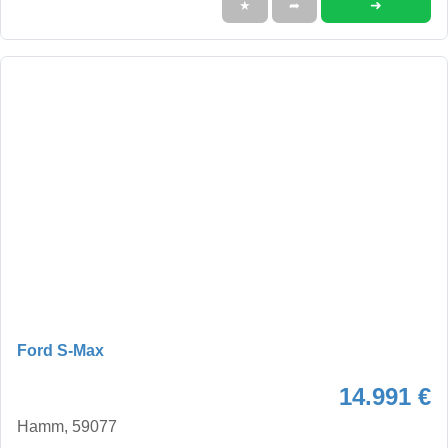
➜
★
➦
Ford S-Max
14.991 €
Hamm, 59077