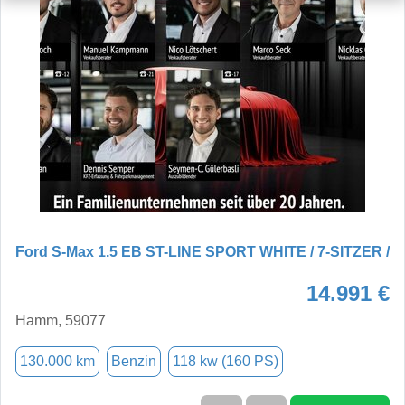
Ford S-Max 1.5 EB ST-LINE SPORT WHITE / 7-SITZER /
14.991 €
Hamm, 59077
130.000 km
Benzin
118 kw (160 PS)