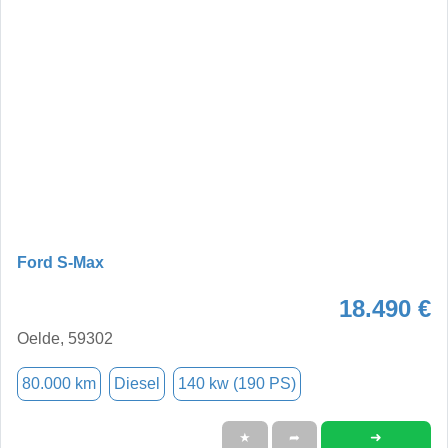
Ford S-Max
18.490 €
Oelde, 59302
80.000 km
Diesel
140 kw (190 PS)
➜
★
➦