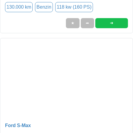
130.000 km
Benzin
118 kw (160 PS)
➜
★
➦
Ford S-Max