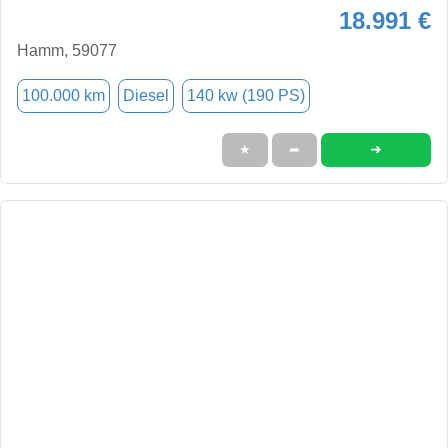
18.991 €
Hamm, 59077
100.000 km
Diesel
140 kw (190 PS)
➜
★
➦