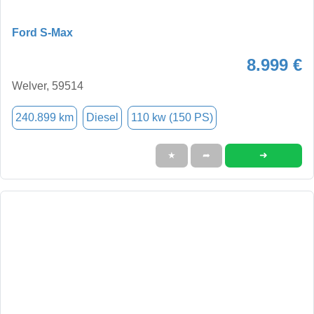
Ford S-Max
8.999 €
Welver, 59514
240.899 km
Diesel
110 kw (150 PS)
➜
★
➦