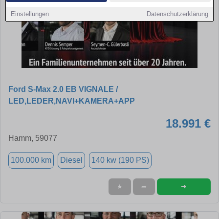
Einstellungen
Datenschutzerklärung
Ford S-Max 2.0 EB VIGNALE /
LED,LEDER,NAVI+KAMERA+APP
18.991 €
Hamm, 59077
100.000 km
Diesel
140 kw (190 PS)
➜
★
➦