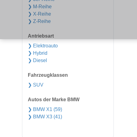
❯ M-Reihe
❯ X-Reihe
❯ Z-Reihe
Antriebsart
❯ Elektroauto
❯ Hybrid
❯ Diesel
Fahrzeugklassen
❯ SUV
Autos der Marke BMW
❯ BMW X1 (59)
❯ BMW X3 (41)