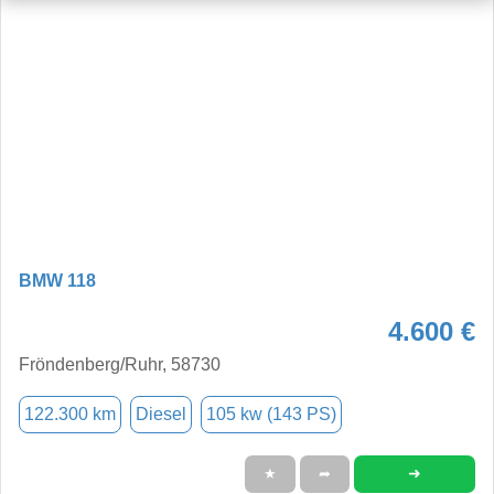
BMW 118
4.600 €
Fröndenberg/Ruhr, 58730
122.300 km
Diesel
105 kw (143 PS)
➜
★
➦