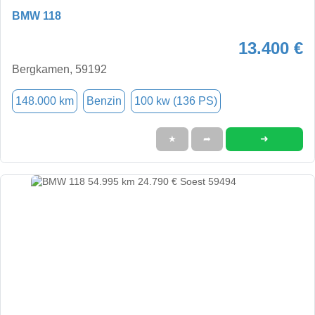
BMW 118
13.400 €
Bergkamen, 59192
148.000 km
Benzin
100 kw (136 PS)
➜
★
➦