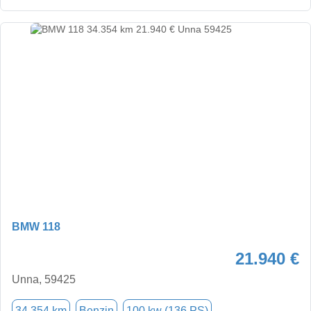
BMW 118
21.940 €
Unna, 59425
34.354 km
Benzin
100 kw (136 PS)