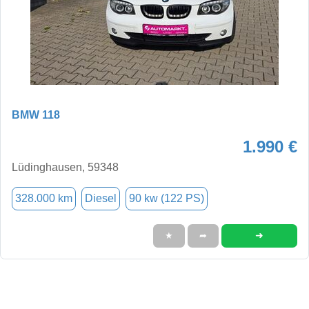
BMW 118
1.990 €
Lüdinghausen, 59348
328.000 km
Diesel
90 kw (122 PS)
➜
★
➦