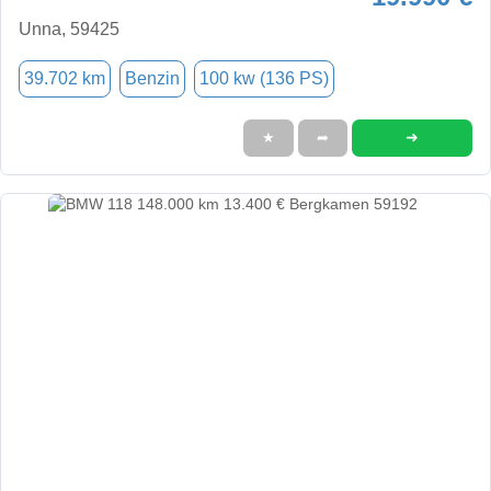
Unna, 59425
39.702 km
Benzin
100 kw (136 PS)
➜
★
➦