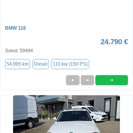
BMW 118
24.790 €
Soest, 59494
54.995 km
Diesel
110 kw (150 PS)
➜
★
➦