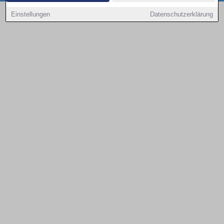
Copyright © 2000 - 2026 | 1A Infosysteme GmbH | Content by: 1a-sites-autos
Einstellungen
Datenschutzerklärung
08.08.2026