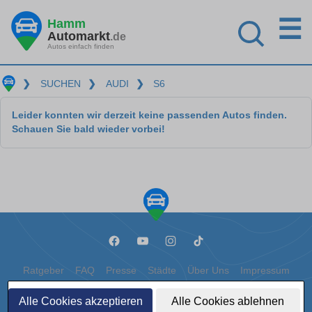
☰
Hamm
Automarkt
.de
Autos einfach finden
❯
SUCHEN
❯
AUDI
❯
S6
Leider konnten wir derzeit keine passenden Autos finden.
Schauen Sie bald wieder vorbei!
Ratgeber
FAQ
Presse
Städte
Über Uns
Impressum
Datenschutz
Cookies
Alle Cookies akzeptieren
Alle Cookies ablehnen