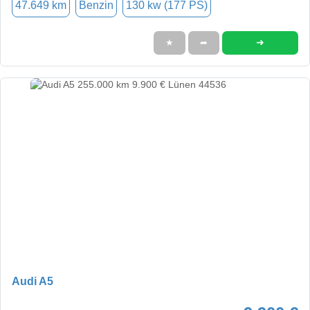
47.649 km
Benzin
130 kw (177 PS)
➜
★
➦
Audi A5