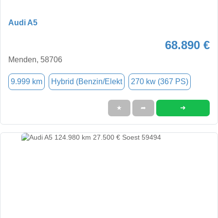
Audi A5
68.890 €
Menden, 58706
9.999 km
Hybrid (Benzin/Elekt
270 kw (367 PS)
➜
★
➦