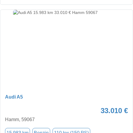
Audi A5
33.010 €
Hamm, 59067
15.983 km
Benzin
110 kw (150 PS)