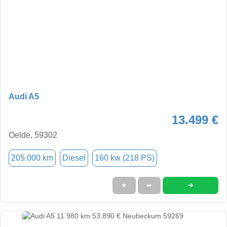
Audi A5
13.499 €
Oelde, 59302
205.000 km
Diesel
160 kw (218 PS)
➜
★
➦