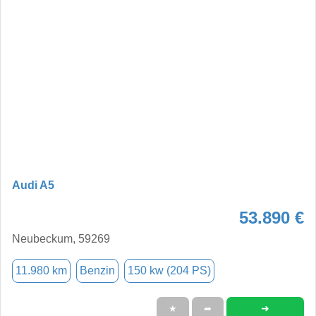
Audi A5
53.890 €
Neubeckum, 59269
11.980 km
Benzin
150 kw (204 PS)
➜
★
➦