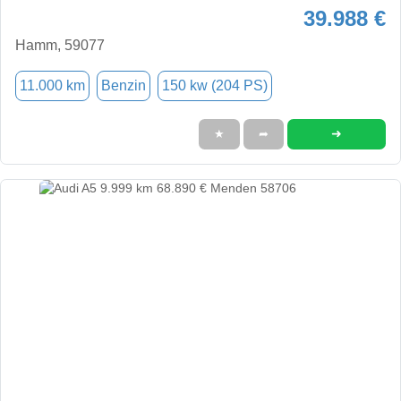
39.988 €
Hamm, 59077
11.000 km
Benzin
150 kw (204 PS)
➜
★
➦