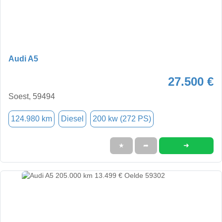
Audi A5
27.500 €
Soest, 59494
124.980 km
Diesel
200 kw (272 PS)
➜
★
➦