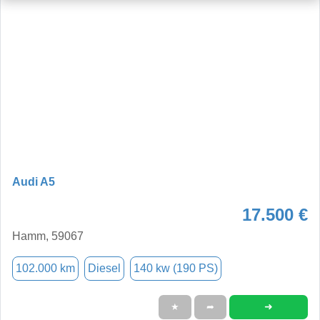
Audi A5
17.500 €
Hamm, 59067
102.000 km
Diesel
140 kw (190 PS)
➜
★
➦