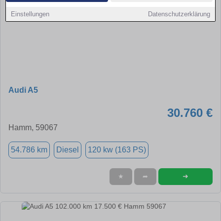
Einstellungen
Datenschutzerklärung
Audi A5
30.760 €
Hamm, 59067
54.786 km
Diesel
120 kw (163 PS)
➜
★
➦