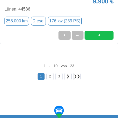
9.900 €
Lünen, 44536
255.000 km
Diesel
176 kw (239 PS)
➜
★
➦
1 - 10 von 23
1
2
3
❯
❯❯