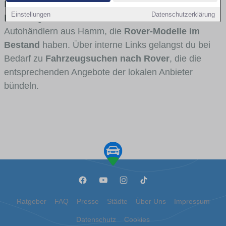
Fahrertypen die Marke interessant ist. Viele
Einstellungen
Datenschutzerklärung
Fahrzeuge stammen von Autohäusern und
Autohändlern aus Hamm, die
Rover-Modelle im
Bestand
haben. Über interne Links gelangst du bei
Bedarf zu
Fahrzeugsuchen nach Rover
, die die
entsprechenden Angebote der lokalen Anbieter
bündeln.
Ratgeber
FAQ
Presse
Städte
Über Uns
Impressum
Datenschutz
Cookies