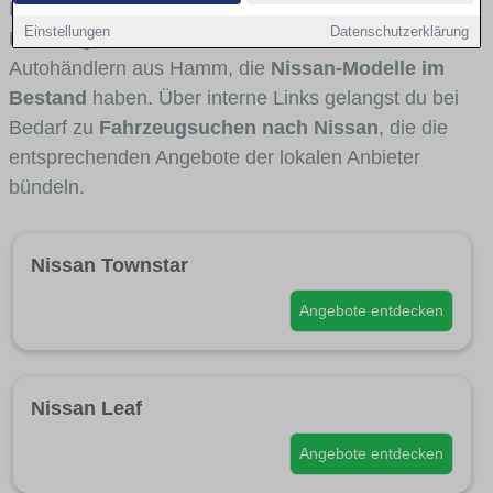
Fahrertypen die Marke interessant ist. Viele
Einstellungen
Datenschutzerklärung
Fahrzeuge stammen von Autohäusern und
Autohändlern aus Hamm, die
Nissan-Modelle im
Bestand
haben. Über interne Links gelangst du bei
Bedarf zu
Fahrzeugsuchen nach Nissan
, die die
entsprechenden Angebote der lokalen Anbieter
bündeln.
Nissan Townstar
Angebote entdecken
Nissan Leaf
Angebote entdecken