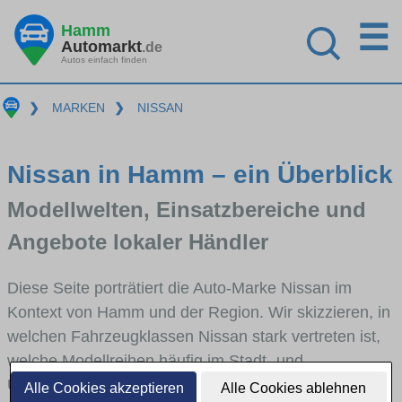
☰
Hamm
Automarkt
.de
Autos einfach finden
❯
MARKEN
❯
NISSAN
Nissan in Hamm – ein Überblick
Modellwelten, Einsatzbereiche und
Angebote lokaler Händler
Diese Seite porträtiert die Auto-Marke Nissan im
Kontext von Hamm und der Region. Wir skizzieren, in
welchen Fahrzeugklassen Nissan stark vertreten ist,
welche Modellreihen häufig im Stadt- und
Umlandverkehr zu sehen sind und für welche
Alle Cookies akzeptieren
Alle Cookies ablehnen