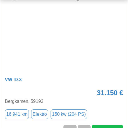
VW ID.3
31.150 €
Bergkamen, 59192
16.941 km
Elektro
150 kw (204 PS)