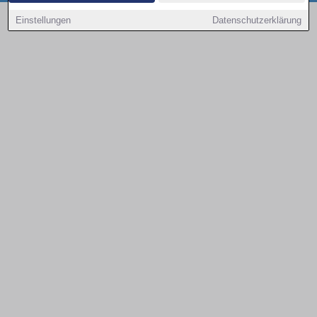
Copyright © 2000 - 2026 | 1A Infosysteme GmbH | Content by: 1a-sites-autos
Einstellungen
Datenschutzerklärung
08.08.2026