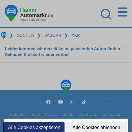
☰
Hamm
Automarkt
.de
Autos einfach finden
❯
SUCHEN
❯
JAGUAR
❯
XKR
Leider konnten wir derzeit keine passenden Autos finden.
Schauen Sie bald wieder vorbei!
Ratgeber
FAQ
Presse
Städte
Über Uns
Impressum
Datenschutz
Cookies
Alle Cookies akzeptieren
Alle Cookies ablehnen